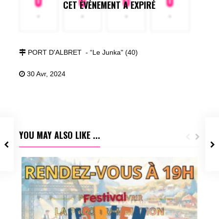
0
0
0
0
CET ÉVÉNEMENT A EXPIRÉ
-
-
-
-
PORT D'ALBRET - “Le Junka" (40)
30 Avr, 2024
YOU MAY ALSO LIKE ...