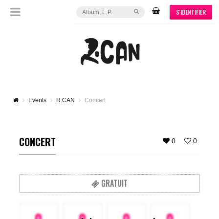
S'IDENTIFIER
Events
R.CAN
Concert
CONCERT
0
0
GRATUIT