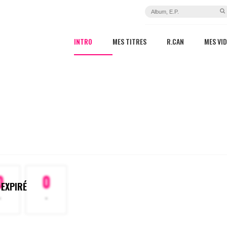
INTRO
MES TITRES
R.CAN
MES VI
0
0
 EXPIRÉ
-
-