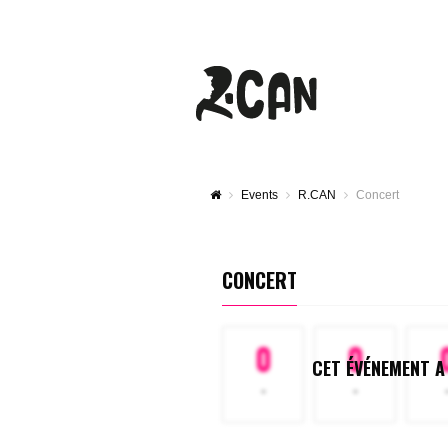
Events
R.CAN
Concert
CONCERT
0
0
CET ÉVÉNEMENT A
-
-