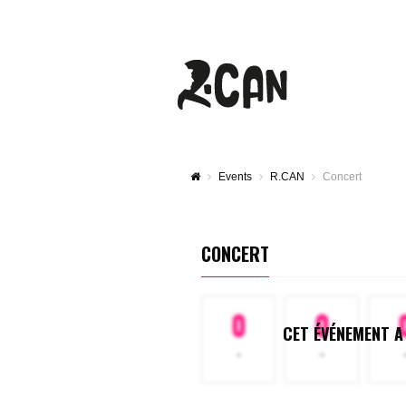
Events
R.CAN
Concert
CONCERT
0
0
CET ÉVÉNEMENT A
-
-