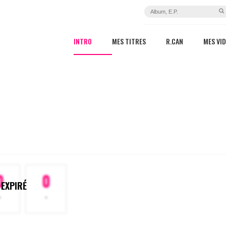
INTRO
MES TITRES
R.CAN
MES VI
0
0
 EXPIRÉ
-
-