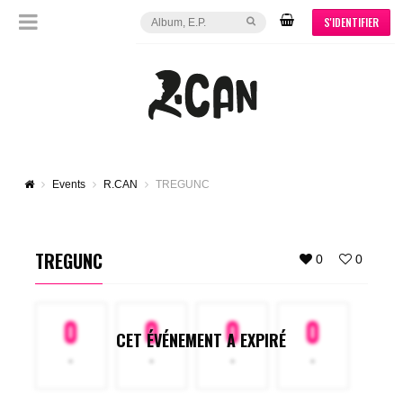
S'IDENTIFIER
Events
R.CAN
TREGUNC
TREGUNC
0
0
0
0
0
0
CET ÉVÉNEMENT A EXPIRÉ
-
-
-
-