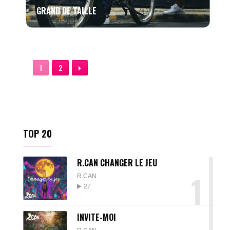
GRAND DE TAILLE
1
2
TOP 20
R.CAN CHANGER LE JEU
1
R.CAN
27
INVITE-MOI