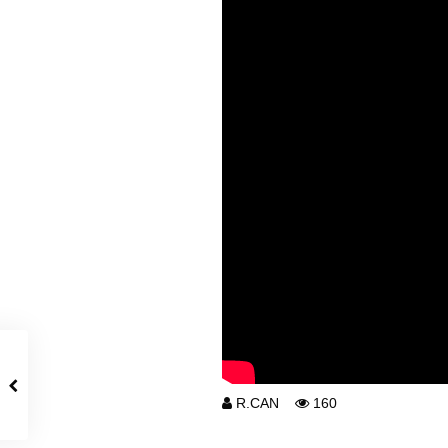
R.CAN
160