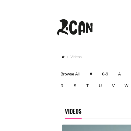
Videos
Browse All
#
0-9
A
R
S
T
U
V
W
VIDEOS