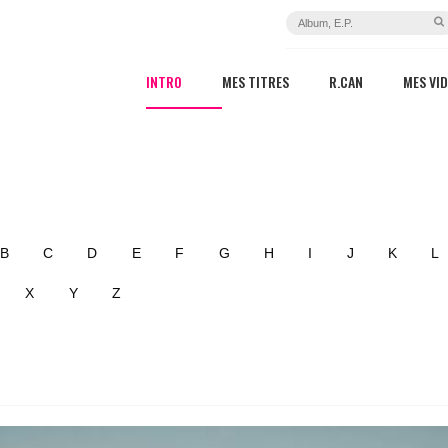
INTRO
MES TITRES
R.CAN
MES VI
B
C
D
E
F
G
H
I
J
K
L
X
Y
Z