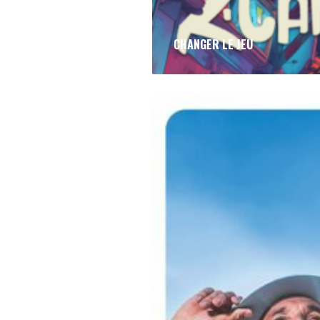
CHANGER LE JEU