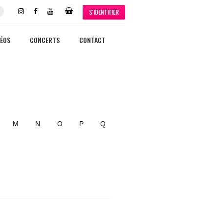
S'IDENTIFIER
DÉOS
CONCERTS
CONTACT
M
N
O
P
Q