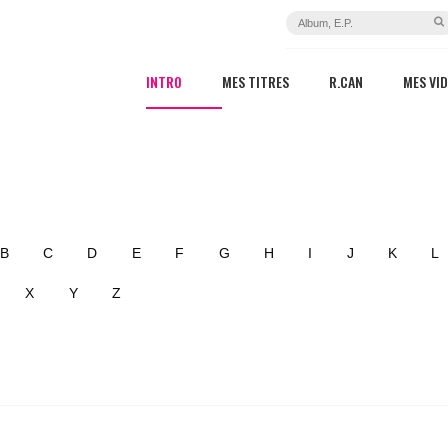
INTRO
MES TITRES
R.CAN
MES VI
B
C
D
E
F
G
H
I
J
K
L
X
Y
Z