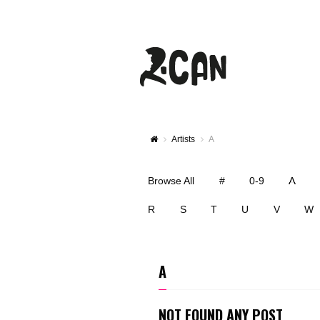
Artists
A
A
Browse All
#
0-9
R
S
T
U
V
W
A
NOT FOUND ANY POST